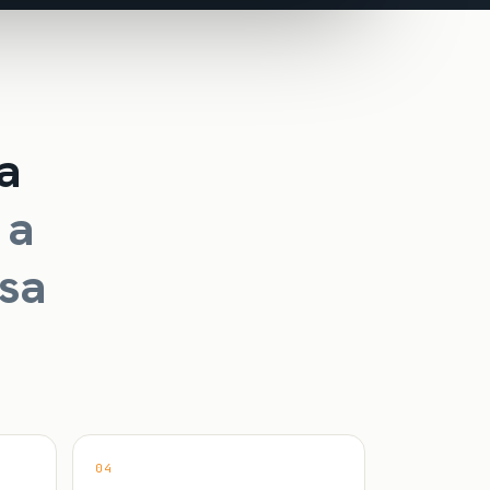
a
 a
sa
04