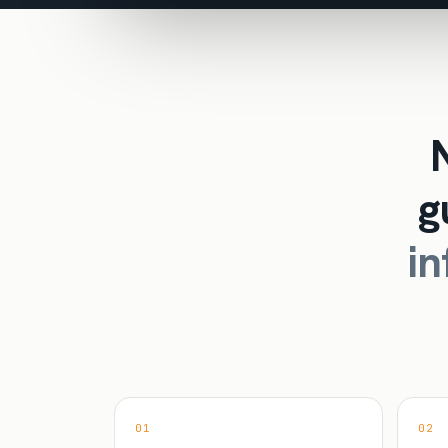
g
i
01
02